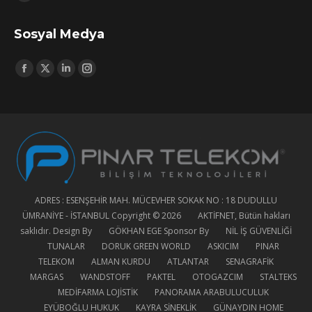
Mail
page
Sosyal Medya
opens
in
Find us on:
new
Facebook
X
Linkedin
Instagram
window
page
page
page
page
opens
opens
opens
opens
in
in
in
in
new
new
new
new
window
window
window
window
ADRES : ESENŞEHİR MAH. MÜCEVHER SOKAK NO : 18 DUDULLU
ÜMRANİYE - İSTANBUL Copyright © 2026
AKTİFNET
, Bütün hakları
saklıdır. Design By
GÖKHAN EGE
Sponsor By
NİL İŞ GÜVENLİĞİ
TUNALAR
DORUK GREEN WORLD
ASKICIM
PINAR
TELEKOM
ALMAN KURDU
ATLANTAR
SENAGRAFİK
MARGAS
WANDSTOFF
PAKTEL
OTOGAZCIM
STALTEKS
MEDİFARMA LOJİSTİK
PANORAMA ARABULUCULUK
EYÜBOĞLU HUKUK
KAYRA SİNEKLİK
GÜNAYDIN HOME