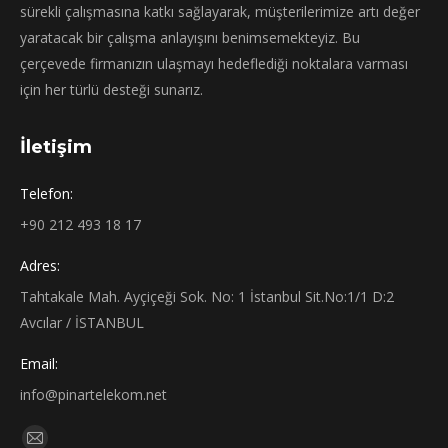
sürekli çalışmasına katkı sağlayarak, müşterilerimize artı değer
yaratacak bir çalışma anlayışını benimsemekteyiz. Bu
çerçevede firmanızın ulaşmayı hedeflediği noktalara varması
için her türlü desteği sunarız.
İletişim
Telefon:
+90 212 493 18 17
Adres:
Tahtakale Mah. Ayçiçeği Sok. No: 1 İstanbul Sit.No:1/1 D:2
Avcılar / İSTANBUL
Email:
info@pinartelekom.net
Find us on: