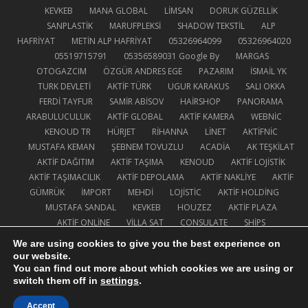
KEVKEB
MANA GLOBAL
LİMSAN
DORUK GÜZELLİK
SANPLASTİK
MARUFPLEKSİ
SHADOW TEKSTİL
ALP
HAFRİYAT
METİN ALP HAFRİYAT
05326964099
05326964020
05519715791
05356589031
Google By
MARGAS
OTOGAZCIM
ÖZGÜR ANDRES EGE
PAZARIM
İSMAİL YK
TURK DEVLETİ
AKTİF TÜRK
UGUR KARAKUS
SALI OKKA
FERDİ TAYFUR
SAMİR ABİSOV
HAİRSHOP
PANORAMA
ARABULUCULUK
AKTİF GLOBAL
AKTİF KAMERA
WEBNİC
KENOUD TR
HÜRJET
RİHANNA
LİNET
AKTİFNİC
MUSTAFA KEMAN
ŞEBNEM TOVUZLU
ACADİA
AK TEŞKİLAT
AKTİF DAĞITIM
AKTİF TAŞIMA
KENOUD
AKTİF LOJİSTİK
AKTİF TAŞIMACILIK
AKTİF DEPOLAMA
AKTİF NAKLİYE
AKTİF
GÜMRÜK
İMPORT
MEHDİ
LOJİSTİC
AKTİF HOLDİNG
MUSTAFA SANDAL
KEVKEB
HOUZEZ
AKTİF PLAZA
AKTİF ONLİNE
VİLLA SAT
CONSULATE
SHİPS
PASAPORTS
EVSAT
AEROPLANE
AUTOBUS
TRAİNS
We are using cookies to give you the best experience on
EV ALSAT
TRACTOR
TRUCK
TRUCKS
EVOBUS
our website.
PİCKAP
TANKLAR
DİSCOVERİES
ARSASAT
MOTORİN
You can find out more about which cookies we are using or
switch them off in
settings
.
DORUK GREEN WORLD
DİESEL
AKTİF GAYRİMENKUL
ELECTRİCAL
CENGİZ KURTOGLU
FACEBOOK
MESSENGER
Accept