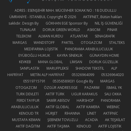
ADRES : ESENŞEHİR MAH. MÜCEVHER SOKAK NO : 18 DUDULLU
ÜMRANİYE - İSTANBUL Copyright © 2026
AKTİFNET
, Bütün hakları
saklıdır. Design By
GÖKHAN EGE
Sponsor By
NİL İŞ GÜVENLİĞİ
TUNALAR
DORUK GREEN WORLD
ASKICIM
PINAR
TELEKOM
ALMAN KURDU
ATLANTAR
SENAGRAFİK
MARGAS
WANDSTOFF
PAKTEL
OTOGAZCIM
STALTEKS
MEDİFARMA LOJİSTİK
PANORAMA ARABULUCULUK
EYÜBOĞLU HUKUK
KAYRA SİNEKLİK
GÜNAYDIN HOME
KEVKEB
MANA GLOBAL
LİMSAN
DORUK GÜZELLİK
SANPLASTİK
MARUFPLEKSİ
SHADOW TEKSTİL
ALP
HAFRİYAT
METİN ALP HAFRİYAT
05326964099
05326964020
05519715791
05356589031
Google By
MARGAS
OTOGAZCIM
ÖZGÜR ANDRES EGE
PAZARIM
İSMAİL YK
TURK DEVLETİ
AKTİF TÜRK
UGUR KARAKUS
SALI OKKA
FERDİ TAYFUR
SAMİR ABİSOV
HAİRSHOP
PANORAMA
ARABULUCULUK
AKTİF GLOBAL
AKTİF KAMERA
WEBNİC
KENOUD TR
HÜRJET
RİHANNA
LİNET
AKTİFNİC
MUSTAFA KEMAN
ŞEBNEM TOVUZLU
ACADİA
AK TEŞKİLAT
AKTİF DAĞITIM
AKTİF TAŞIMA
KENOUD
AKTİF LOJİSTİK