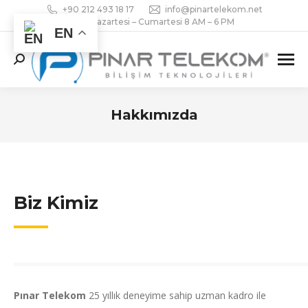
+90 212 493 18 17
info@pinartelekom.net
Pazartesi – Cumartesi 8 AM – 6 PM
EN
Search:
Hakkımızda
You are here:
Biz Kimiz
Pınar Telekom
25 yıllık deneyime sahip uzman kadro ile