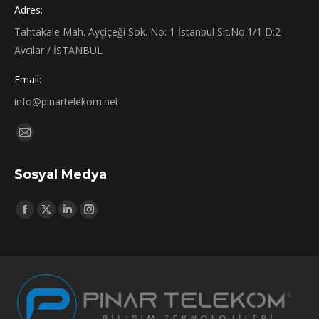
Adres:
Tahtakale Mah. Ayçiçeği Sok. No: 1 İstanbul Sit.No:1/1 D:2
Avcılar / İSTANBUL
Email:
info@pinartelekom.net
Find us on:
Mail
page
Sosyal Medya
opens
in
Find us on:
new
Facebook
X
Linkedin
Instagram
window
page
page
page
page
opens
opens
opens
opens
in
in
in
in
new
new
new
new
window
window
window
window