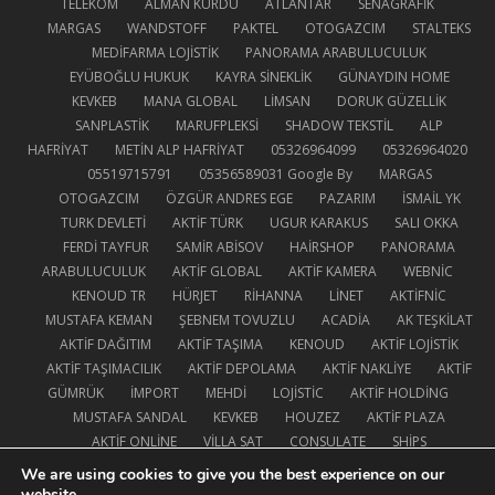
TELEKOM
ALMAN KURDU
ATLANTAR
SENAGRAFİK
MARGAS
WANDSTOFF
PAKTEL
OTOGAZCIM
STALTEKS
MEDİFARMA LOJİSTİK
PANORAMA ARABULUCULUK
EYÜBOĞLU HUKUK
KAYRA SİNEKLİK
GÜNAYDIN HOME
KEVKEB
MANA GLOBAL
LİMSAN
DORUK GÜZELLİK
SANPLASTİK
MARUFPLEKSİ
SHADOW TEKSTİL
ALP
HAFRİYAT
METİN ALP HAFRİYAT
05326964099
05326964020
05519715791
05356589031
Google By
MARGAS
OTOGAZCIM
ÖZGÜR ANDRES EGE
PAZARIM
İSMAİL YK
TURK DEVLETİ
AKTİF TÜRK
UGUR KARAKUS
SALI OKKA
FERDİ TAYFUR
SAMİR ABİSOV
HAİRSHOP
PANORAMA
ARABULUCULUK
AKTİF GLOBAL
AKTİF KAMERA
WEBNİC
KENOUD TR
HÜRJET
RİHANNA
LİNET
AKTİFNİC
MUSTAFA KEMAN
ŞEBNEM TOVUZLU
ACADİA
AK TEŞKİLAT
AKTİF DAĞITIM
AKTİF TAŞIMA
KENOUD
AKTİF LOJİSTİK
AKTİF TAŞIMACILIK
AKTİF DEPOLAMA
AKTİF NAKLİYE
AKTİF
GÜMRÜK
İMPORT
MEHDİ
LOJİSTİC
AKTİF HOLDİNG
MUSTAFA SANDAL
KEVKEB
HOUZEZ
AKTİF PLAZA
AKTİF ONLİNE
VİLLA SAT
CONSULATE
SHİPS
PASAPORTS
EVSAT
AEROPLANE
AUTOBUS
TRAİNS
We are using cookies to give you the best experience on our
EV ALSAT
TRACTOR
TRUCK
TRUCKS
EVOBUS
website.