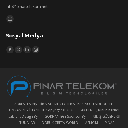
info@pinartelekom.net
Find us on:
Mail
page
Sosyal Medya
opens
in
Find us on:
new
Facebook
X
Linkedin
Instagram
window
page
page
page
page
opens
opens
opens
opens
in
in
in
in
new
new
new
new
window
window
window
window
ADRES : ESENŞEHİR MAH. MÜCEVHER SOKAK NO : 18 DUDULLU
ÜMRANİYE - İSTANBUL Copyright © 2026
AKTİFNET
, Bütün hakları
saklıdır. Design By
GÖKHAN EGE
Sponsor By
NİL İŞ GÜVENLİĞİ
TUNALAR
DORUK GREEN WORLD
ASKICIM
PINAR