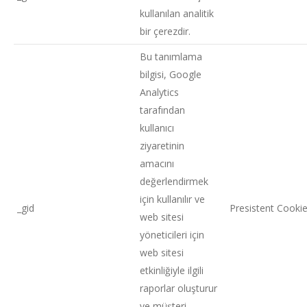
kullanılan analitik
bir çerezdir.
Bu tanımlama
bilgisi, Google
Analytics
tarafından
kullanıcı
ziyaretinin
amacını
değerlendirmek
için kullanılır ve
_gid
Presistent Cooki
web sitesi
yöneticileri için
web sitesi
etkinliğiyle ilgili
raporlar oluşturur
ve müşteri