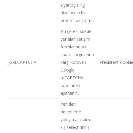
ziyaretçisi ilgi
alanlarının bir
profilini oluşturur.
Bu çerez, sitede
yer alan iletişim
formlarındaki
spam sorgularına
_GRECAPTCHA
karşı koruyan
Presistent Cooki
Google
reCAPTCHA
tarafından
ayarlanır.
Yeniden
hedefleme
yoluyla alakalı ve
kişiselleştirilmiş