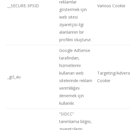
reklamlar
__SECURE-3PSID
Various Cookie
göstermek için
web sitesi
ziyaretçisi ilgi
alanlarının bir
profilini oluşturur.
Google AdSense
tarafından,
hizmetlerini
kullanan web
Targeting/Adversi
_gcl_au
sitelerinde reklam
Cookie
verimliliğini
denemek için
kullanılır.
“SIDCC”
tanımlama bilgisi,
ziyaretçilerin