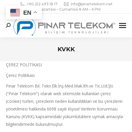
+90 212 493 18 17
info@pinartelekom.net
Pazartesi – Cumartesi 8 AM – 6 PM
EN
Search:
KVKK
You are here:
ÇEREZ POLİTİKASI
Çerez Politikası
Pınar Telekom Bil. Tekn.Elk.İnş.Med.Mak.İth.ve Tic.Ltd.Şti.
(“Pınar Telekom”) olarak web sitemizde kullanılan çerez
(cookie) türleri, çerezlerin neden kullanıldıkları ve bu çerezlerin
yönetilmesi hakkında 6698 sayılı Kişisel Verilerin Korunması
Kanunu (KVKK) kapsamındaki yükümlülüklere uymak amacıyla
bilgilendirmede bulunulmuştur.