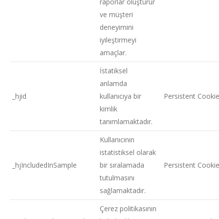
raporlar oluşturur
ve müşteri
deneyimini
iyileştirmeyi
amaçlar.
İstatiksel
anlamda
_hjid
kullanıcıya bir
Persistent Cooki
kimlik
tanımlamaktadır.
Kullanıcının
istatistiksel olarak
_hjIncludedInSample
bir sıralamada
Persistent Cooki
tutulmasını
sağlamaktadır.
Çerez politikasının