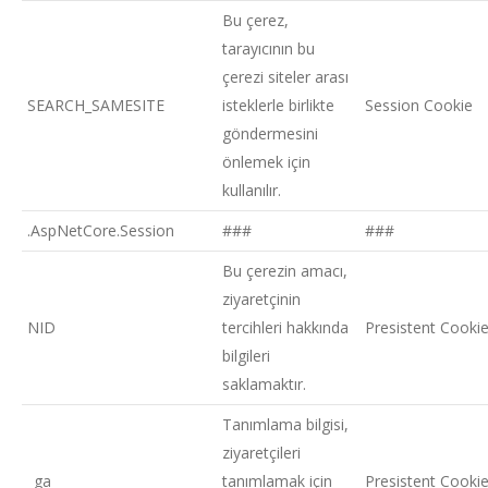
Bu çerez,
tarayıcının bu
çerezi siteler arası
SEARCH_SAMESITE
isteklerle birlikte
Session Cookie
göndermesini
önlemek için
kullanılır.
.AspNetCore.Session
###
###
Bu çerezin amacı,
ziyaretçinin
NID
tercihleri hakkında
Presistent Cooki
bilgileri
saklamaktır.
Tanımlama bilgisi,
ziyaretçileri
_ga
tanımlamak için
Presistent Cooki