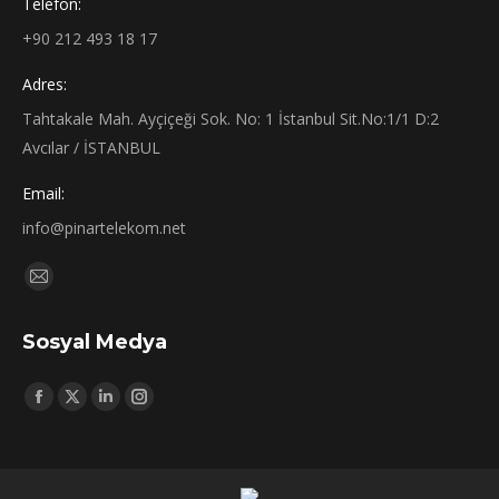
Telefon:
+90 212 493 18 17
Adres:
Tahtakale Mah. Ayçiçeği Sok. No: 1 İstanbul Sit.No:1/1 D:2
Avcılar / İSTANBUL
Email:
info@pinartelekom.net
Find us on:
Mail
page
Sosyal Medya
opens
in
Find us on:
new
Facebook
X
Linkedin
Instagram
window
page
page
page
page
opens
opens
opens
opens
in
in
in
in