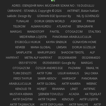
new
new
new
new
ADRES : ESENŞEHİR MAH. MÜCEVHER SOKAK NO : 18 DUDULLU
ÜMRANİYE - İSTANBUL Copyright © 2026
AKTİFNET
, Bütün hakları
window
window
window
window
saklıdır. Design By
GÖKHAN EGE
Sponsor By
NİL İŞ GÜVENLİĞİ
TUNALAR
DORUK GREEN WORLD
ASKICIM
PINAR
TELEKOM
ALMAN KURDU
ATLANTAR
SENAGRAFİK
MARGAS
WANDSTOFF
PAKTEL
OTOGAZCIM
STALTEKS
MEDİFARMA LOJİSTİK
PANORAMA ARABULUCULUK
EYÜBOĞLU HUKUK
KAYRA SİNEKLİK
GÜNAYDIN HOME
KEVKEB
MANA GLOBAL
LİMSAN
DORUK GÜZELLİK
SANPLASTİK
MARUFPLEKSİ
SHADOW TEKSTİL
ALP
HAFRİYAT
METİN ALP HAFRİYAT
05326964099
05326964020
05519715791
05356589031
Google By
MARGAS
OTOGAZCIM
ÖZGÜR ANDRES EGE
PAZARIM
İSMAİL YK
TURK DEVLETİ
AKTİF TÜRK
UGUR KARAKUS
SALI OKKA
FERDİ TAYFUR
SAMİR ABİSOV
HAİRSHOP
PANORAMA
ARABULUCULUK
AKTİF GLOBAL
AKTİF KAMERA
WEBNİC
KENOUD TR
HÜRJET
RİHANNA
LİNET
AKTİFNİC
MUSTAFA KEMAN
ŞEBNEM TOVUZLU
ACADİA
AK TEŞKİLAT
AKTİF DAĞITIM
AKTİF TAŞIMA
KENOUD
AKTİF LOJİSTİK
AKTİF TAŞIMACILIK
AKTİF DEPOLAMA
AKTİF NAKLİYE
AKTİF