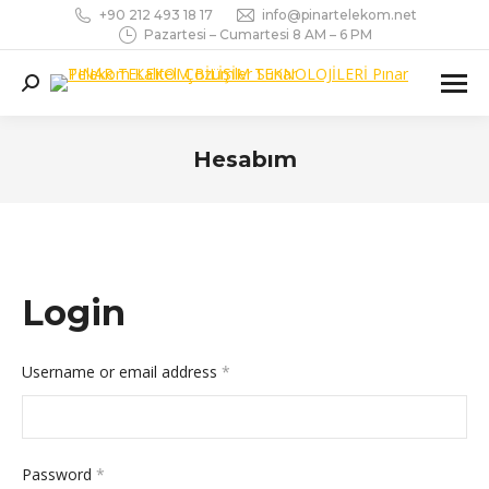
+90 212 493 18 17
info@pinartelekom.net
Pazartesi – Cumartesi 8 AM – 6 PM
Search:
Hesabım
You are here:
Login
Required
Username or email address
*
Required
Password
*