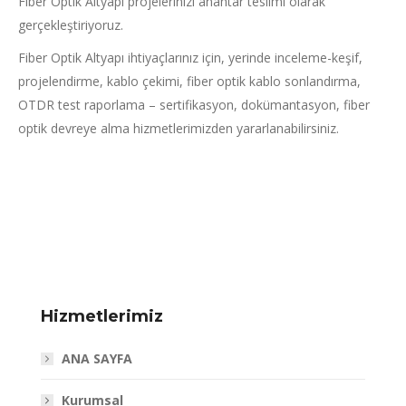
Fiber Optik Altyapı projelerinizi anahtar teslimi olarak
gerçekleştiriyoruz.
Fiber Optik Altyapı ihtiyaçlarınız için, yerinde inceleme-keşif,
projelendirme, kablo çekimi, fiber optik kablo sonlandırma,
OTDR test raporlama – sertifikasyon, dokümantasyon, fiber
optik devreye alma hizmetlerimizden yararlanabilirsiniz.
Hizmetlerimiz
ANA SAYFA
Kurumsal