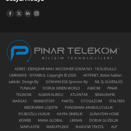
opens
in
Find us on:
new
Facebook
X
Linkedin
Instagram
window
page
page
page
page
opens
opens
opens
opens
in
in
in
in
new
new
new
new
window
window
window
window
ADRES : ESENŞEHİR MAH. MÜCEVHER SOKAK NO : 18 DUDULLU
ÜMRANİYE - İSTANBUL Copyright © 2026
AKTİFNET
, Bütün hakları
saklıdır. Design By
GÖKHAN EGE
Sponsor By
NİL İŞ GÜVENLİĞİ
TUNALAR
DORUK GREEN WORLD
ASKICIM
PINAR
TELEKOM
ALMAN KURDU
ATLANTAR
SENAGRAFİK
MARGAS
WANDSTOFF
PAKTEL
OTOGAZCIM
STALTEKS
MEDİFARMA LOJİSTİK
PANORAMA ARABULUCULUK
EYÜBOĞLU HUKUK
KAYRA SİNEKLİK
GÜNAYDIN HOME
KEVKEB
MANA GLOBAL
LİMSAN
DORUK GÜZELLİK
SANPLASTİK
MARUFPLEKSİ
SHADOW TEKSTİL
ALP