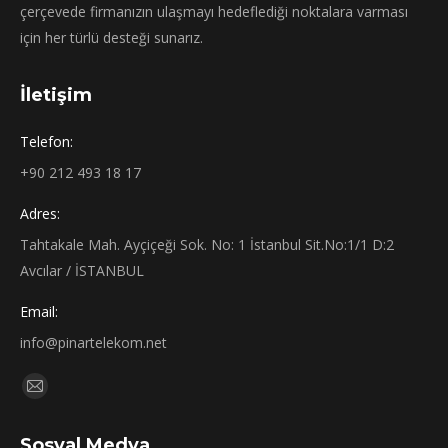
çerçevede firmanızın ulaşmayı hedeflediği noktalara varması
için her türlü desteği sunarız.
İletişim
Telefon:
+90 212 493 18 17
Adres:
Tahtakale Mah. Ayçiçeği Sok. No: 1 İstanbul Sit.No:1/1 D:2
Avcılar / İSTANBUL
Email:
info@pinartelekom.net
Find us on:
Mail
page
Sosyal Medya